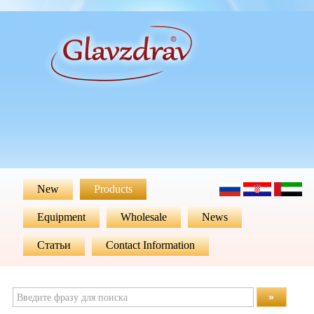
New
Products
Equipment
Wholesale
News
Статьи
Contact Information
»